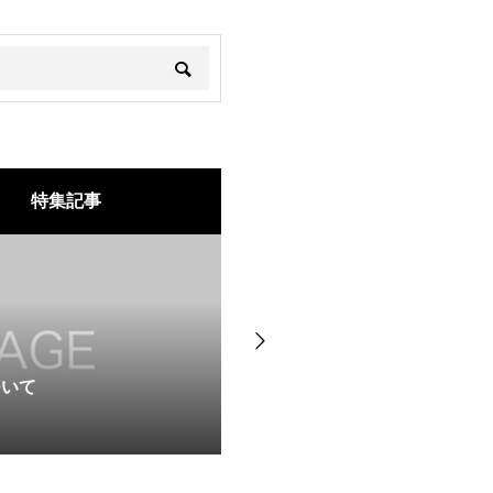
特集記事
が提案するストレス解
辛い肩こり腰痛！整骨院での
2024.05.23