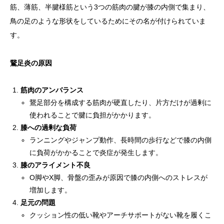
筋、薄筋、半腱様筋という3つの筋肉の腱が膝の内側で集まり、
鳥の足のような形状をしているためにその名が付けられていま
す。
鵞足炎の原因
筋肉のアンバランス
鵞足部分を構成する筋肉が硬直したり、片方だけが過剰に
使われることで腱に負担がかかります。
膝への過剰な負荷
ランニングやジャンプ動作、長時間の歩行などで膝の内側
に負荷がかかることで炎症が発生します。
膝のアライメント不良
O脚やX脚、骨盤の歪みが原因で膝の内側へのストレスが
増加します。
足元の問題
クッション性の低い靴やアーチサポートがない靴を履くこ