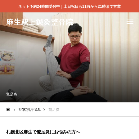
ネット予約24時間受付中｜土日祝日も11時から21時まで営業
麻生駅上鍼灸整骨院
鵞足炎
症状別お悩み
鵞足炎
札幌北区麻生で鵞足炎にお悩みの方へ