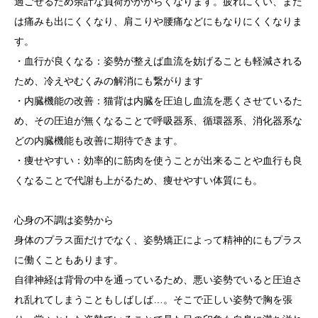
過ごせるため余計な負荷がかからくなります。疲れにくい、また
は痛みも出にくくなり、肩こりや腰痛などにもなりにくくなりま
す。
・血行が良くなる：姿勢が整えば血流を妨げることも軽減される
ため、冷えやむくみの解消にも繋がります
・内臓機能の改善：猫背は内臓を圧迫し血流を悪くさせているた
め、その圧迫が無くなることで呼吸器系、循環器系、消化器系な
どの内臓機能も改善に期待できます。
・痩せやすい：効率的に筋肉を使うことが出来ることや血行も良
くなることで代謝も上がるため、痩せやすい体質にも。
心身の不調は姿勢から
身体のプラス面だけでなく、姿勢矯正によって精神的にもプラス
に働くこともあります。
自律神経は背骨の中を通っているため、悪い姿勢でいると圧迫さ
れ乱れてしまうこともしばしば…。そこで正しい姿勢で胸を張