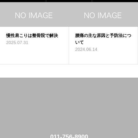
こりは整骨院で解決
腰痛の主な原因と予防法につ
肩こり
いて
提案す
.31
2024.06.14
2024.06
011-756-8900